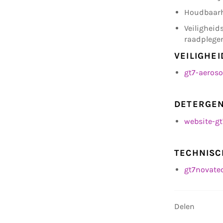
Houdbaarhe
Veiligheid
raadplege
VEILIGHE
gt7-aeroso
DETERGE
website-gt
TECHNISC
gt7novate
Delen