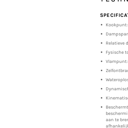
SPECIFICA
Kookpunt: 
Dampspanni
Relatieve 
Fysische t
Vlampunt: 
Zelfontbra
Wateroplo
Dynamische
Kinematisc
Beschermt
beschermi
aan te bre
afhankeli