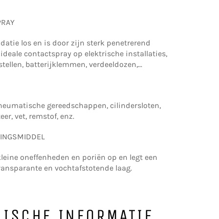
PRAY
datie los en is door zijn sterk penetrerend
deale contactspray op elektrische installaties,
ellen, batterijklemmen, verdeeldozen,...
pneumatische gereedschappen, cilindersloten,
er, vet, remstof, enz.
MINGSMIDDEL
 kleine oneffenheden en poriën op en legt een
transparante en vochtafstotende laag.
NISCHE INFORMATIE