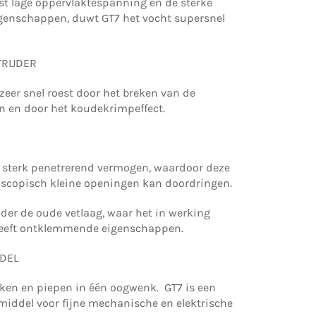
st lage oppervlaktespanning en de sterke
genschappen, duwt GT7 het vocht supersnel
TRIJDER
 zeer snel roest door het breken van de
en en door het koudekrimpeffect.
n sterk penetrerend vermogen, waardoor deze
roscopisch kleine openingen kan doordringen.
der de oude vetlaag, waar het in werking
heeft ontklemmende eigenschappen.
DEL
aken en piepen in één oogwenk. GT7 is een
middel voor fijne mechanische en elektrische