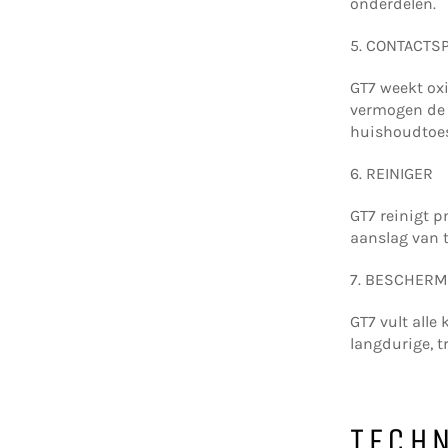
onderdelen.
5. CONTACTS
GT7 weekt oxi
vermogen de i
huishoudtoest
6. REINIGER
GT7 reinigt 
aanslag van te
7. BESCHER
GT7 vult alle
langdurige, 
TECH