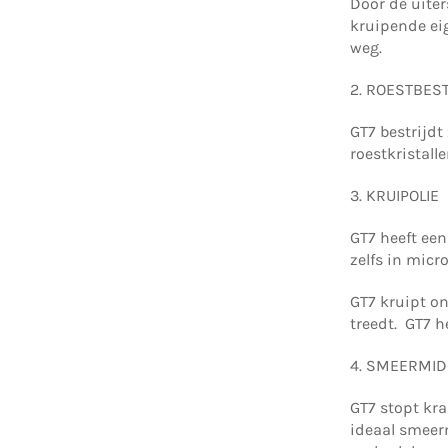
Door de uiter
kruipende ei
weg.
2. ROESTBES
GT7 bestrijdt
roestkristall
3. KRUIPOLIE
GT7 heeft ee
zelfs in mic
GT7 kruipt on
treedt. GT7 
4. SMEERMID
GT7 stopt kr
ideaal smeer