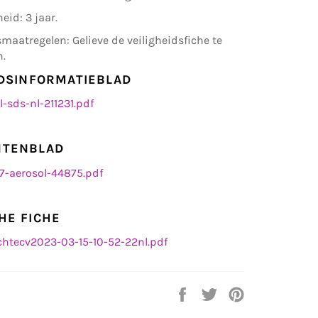
id: 3 jaar.
smaatregelen: Gelieve de veiligheidsfiche te
n.
IDSINFORMATIEBLAD
l-sds-nl-211231.pdf
NTENBLAD
7-aerosol-44875.pdf
HE FICHE
chtecv2023-03-15-10-52-22nl.pdf
Delen
Twitteren
Pinnen
op
op
op