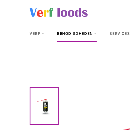
Meteen
naar
de
content
VERF
BENODIGDHEDEN
SERVICES