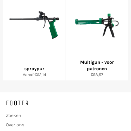
Multigun - voor
spraypur
patronen
Normale
Vanaf €62,14
€58,57
prijs
FOOTER
Zoeken
Over ons