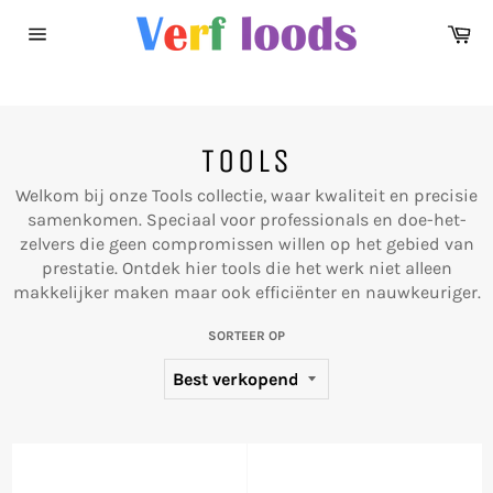
Meteen
Wi
naar
Sitenavigatie
de
content
TOOLS
Welkom
bij
onze
Tools
collectie,
waar
kwaliteit
en
precisie
samenkomen.
Speciaal
voor
professionals
en
doe-het-
zelvers
die
geen
compromissen
willen
op
het
gebied
van
prestatie.
Ontdek
hier
tools
die
het
werk
niet
alleen
makkelijker
maken
maar
ook
efficiënter
en
nauwkeuriger.
SORTEER OP